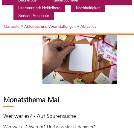
Bücherbus
Kinderbücherei
Literaturstadt Heidelberg
Nachhaltigkeit
Service-Angebote
Startseite
//
Aktuelles und Veranstaltungen
//
Aktuelles
Monatsthema Mai
Wer war es? - Auf Spurensuche
Wer war es? Warum? Und was steckt dahinter?