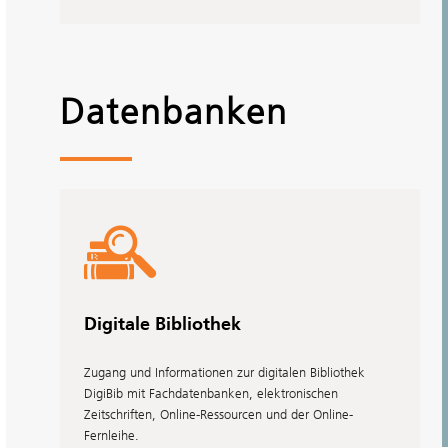
Hörbücher
In der eAusleihe "metropolbib" stehen eBooks, eMagazines,
ePapers und Hörbücher zur Nutzung direkt im Browser oder über
Datenbanken
die Onleihe-App zur Verfügung - auch von unterwegs.
mehr dazu
Digitale Bibliothek
Zugang und Informationen zur digitalen Bibliothek
DigiBib mit Fachdatenbanken, elektronischen
Zeitschriften, Online-Ressourcen und der Online-
Fernleihe.