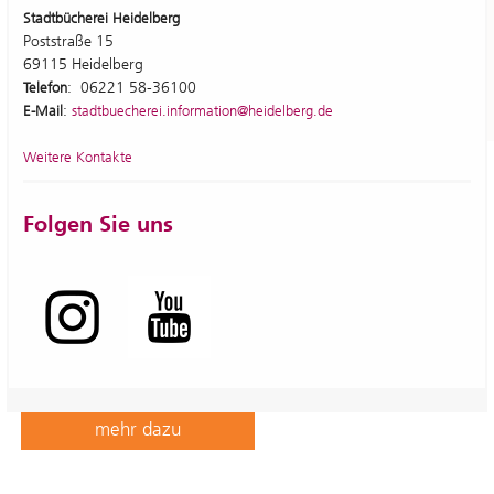
Stadtbücherei Heidelberg
Poststraße 15
69115 Heidelberg
: 06221 58-36100
Telefon
:
E-Mail
stadtbuecherei.information@heidelberg.de
Weitere Kontakte
Folgen Sie uns
HEISS AUF LESEN© 2026
Vom
findet der Sommerleseclub in der
14. Juli bis 11. September
Kinder- und Jugendbücherei statt.
mehr dazu