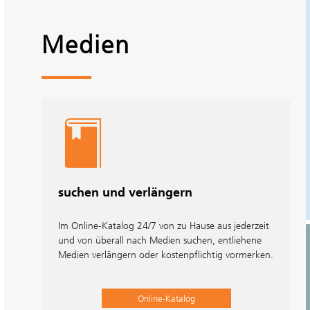
mehr dazu
Medien
suchen und verlängern
Im Online-Katalog 24/7 von zu Hause aus jederzeit
und von überall nach Medien suchen, entliehene
Medien verlängern oder kostenpflichtig vormerken.
Online-Katalog
eBooks, eMagazines, ePapers und