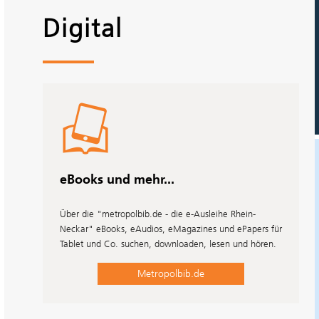
Digital
eBooks und mehr...
Über die "metropolbib.de - die e-Ausleihe Rhein-
Neckar" eBooks, eAudios, eMagazines und ePapers für
Tablet und Co. suchen, downloaden, lesen und hören.
Sommerfahrplan Bücherbus
Metropolbib.de
Der Bücherbus fährt vom 30. Juli bis 11. September nach dem
Sommerfahrtplan.