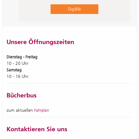
DigiBib
“Comic und Outsider Art – Das
Außenseiten-Projekt”
Unsere Öffnungszeiten
Ab
zeigt die Ausstellung zwölf „Außenseiten“ –
10. Juli
Dienstag - Freitag
künstlerische Reaktionen von Comiczeichner*innen auf die
10 - 20 Uhr
Sammlung Prinzhorn, die seit 2022 als großformatige Planen an
Samstag
der Fassade des Haus am Wehrsteg zu sehen sind.
10 - 16 Uhr
mehr dazu
Bücherbus
zum aktuellen
Fahrplan
Kontaktieren Sie uns