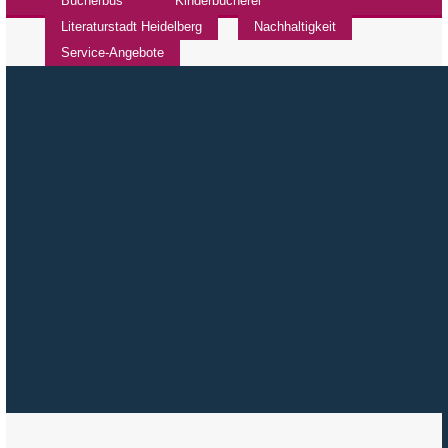
Bücherbus
Kinderbücherei
Literaturstadt Heidelberg
Nachhaltigkeit
Service-Angebote