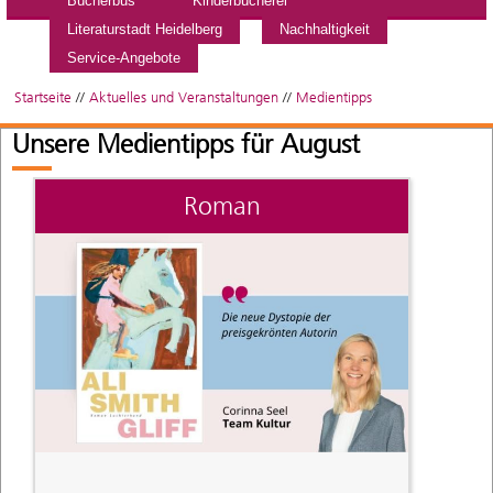
Bücherbus
Kinderbücherei
Literaturstadt Heidelberg
Nachhaltigkeit
Service-Angebote
Startseite
//
Aktuelles und Veranstaltungen
//
Medientipps
Unsere Medientipps für August
Roman