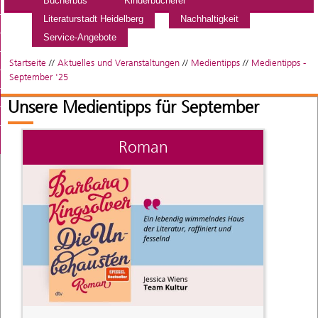
Bücherbus
Kinderbücherei
Literaturstadt Heidelberg
Nachhaltigkeit
Service-Angebote
Startseite
//
Aktuelles und Veranstaltungen
//
Medientipps
//
Medientipps -
September '25
Unsere Medientipps für September
Roman