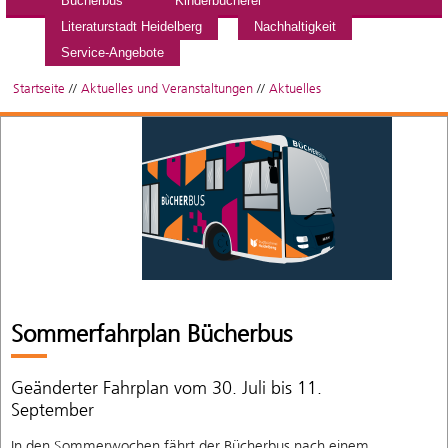
Bücherbus
Kinderbücherei
Literaturstadt Heidelberg
Nachhaltigkeit
Service-Angebote
Startseite
//
Aktuelles und Veranstaltungen
//
Aktuelles
Sommerfahrplan Bücherbus
Geänderter Fahrplan vom 30. Juli bis 11.
September
In den Sommerwochen fährt der Bücherbus nach einem