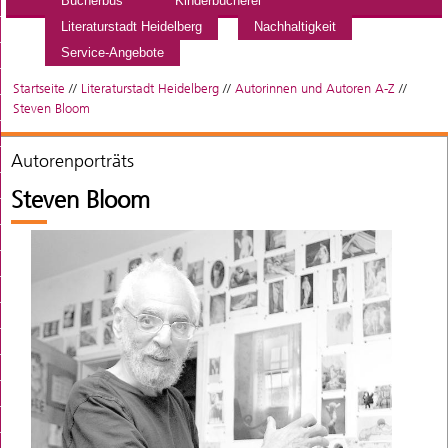
Bücherbus
Kinderbücherei
Literaturstadt Heidelberg
Nachhaltigkeit
Service-Angebote
Startseite
//
Literaturstadt Heidelberg
//
Autorinnen und Autoren A-Z
//
Steven Bloom
Autorenporträts
Steven Bloom