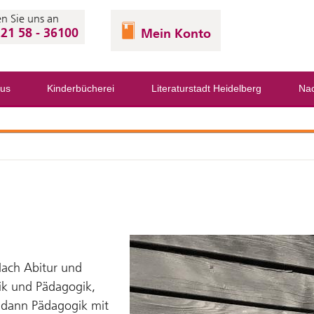
n Sie uns an
21 58 - 36100
Mein Konto
us
Kinderbücherei
Literaturstadt Heidelberg
Nac
ach Abitur und
tik und Pädagogik,
r dann Pädagogik mit