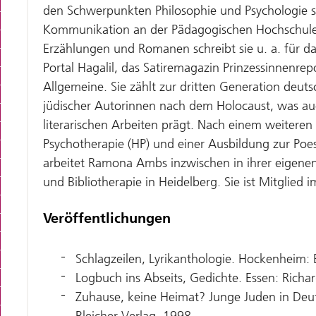
den Schwerpunkten Philosophie und Psychologie so
Kommunikation an der Pädagogischen Hochschule
Erzählungen und Romanen schreibt sie u. a. für da
Portal Hagalil, das Satiremagazin Prinzessinnenrep
Allgemeine. Sie zählt zur dritten Generation deuts
jüdischer Autorinnen nach dem Holocaust, was au
literarischen Arbeiten prägt. Nach einem weiteren
Psychotherapie (HP) und einer Ausbildung zur Poe
arbeitet Ramona Ambs inzwischen in ihrer eigenen 
und Bibliotherapie in Heidelberg. Sie ist Mitglied i
Veröffentlichungen
Schlagzeilen, Lyrikanthologie. Hockenheim: 
Logbuch ins Abseits, Gedichte. Essen: Richa
Zuhause, keine Heimat? Junge Juden in Deut
Bleicher Verlag, 1998