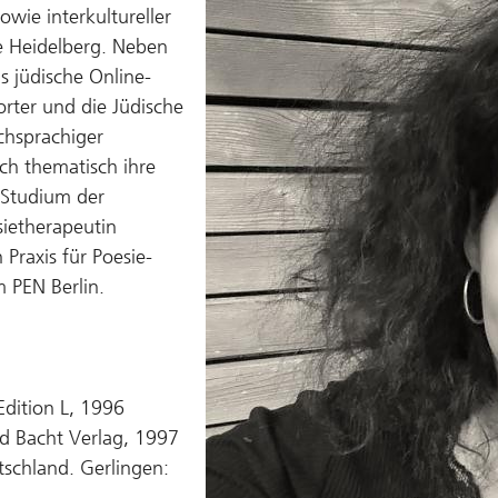
wie interkultureller
 Heidelberg. Neben
s jüdische Online-
orter und die Jüdische
chsprachiger
ch thematisch ihre
 Studium der
sietherapeutin
Praxis für Poesie-
m PEN Berlin.
Edition L, 1996
rd Bacht Verlag, 1997
schland. Gerlingen: