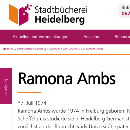
Rufe
062
Aktuelles und Veranstaltungen
Ausleihe
Bücherb
Startseite
//
Literaturstadt Heidelberg
//
Autorinnen und Autoren A-Z
//
Ramona Ambs
Ramona Ambs
Navigation
*7. Juli 1974
Ramona Ambs wurde 1974 in Freiburg geboren. N
Scheffelpreis studierte sie in Heidelberg Germanis
zunächst an der Ruprecht-Karls-Universität, späte