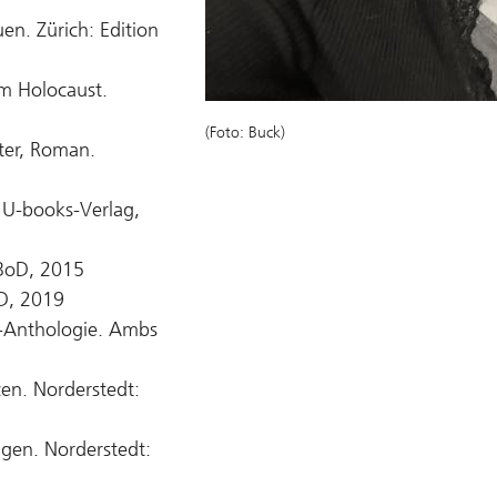
n. Zürich: Edition
em Holocaust.
(Foto: Buck)
ter, Roman.
 U-books-Verlag,
 BoD, 2015
D, 2019
n-Anthologie. Ambs
zen. Norderstedt:
ügen. Norderstedt: