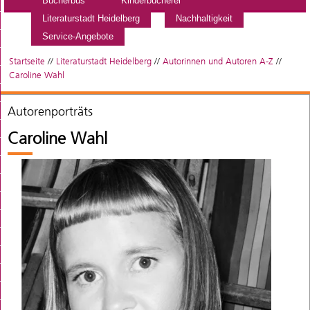
Bücherbus
Kinderbücherei
Literaturstadt Heidelberg
Nachhaltigkeit
Service-Angebote
Startseite
//
Literaturstadt Heidelberg
//
Autorinnen und Autoren A-Z
//
Caroline Wahl
Autorenporträts
Caroline Wahl