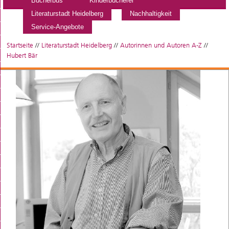
Bücherbus
Kinderbücherei
Literaturstadt Heidelberg
Nachhaltigkeit
Service-Angebote
Startseite
//
Literaturstadt Heidelberg
//
Autorinnen und Autoren A-Z
//
Hubert Bär