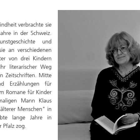
ndheit verbrachte sie
ahre in der Schweiz.
stgeschichte und
 sie an verschiedenen
ter von drei Kindern
hr literarischer Weg
 Zeitschriften. Mitte
nd Erzählungen für
 um Romane für Kinder
maligen Mann Klaus
 älterer Menschen" in
ebte lange Jahre in
 Pfalz zog.