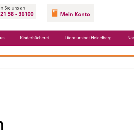
n Sie uns an
21 58 - 36100
Mein Konto
us
Kinderbücherei
Literaturstadt Heidelberg
Nac
h