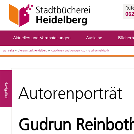
Rufe
062
Aktuelles und Veranstaltungen
Ausleihe
Bücherb
Startseite
//
Literaturstadt Heidelberg
//
Autorinnen und Autoren A-Z
//
Gudrun Reinboth
Navigation
Autorenporträt
Gudrun Reinbot