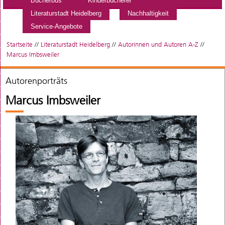
Bücherbus
Kinderbücherei
Literaturstadt Heidelberg
Nachhaltigkeit
Service-Angebote
Startseite
//
Literaturstadt Heidelberg
//
Autorinnen und Autoren A-Z
//
Marcus Imbsweiler
Autorenporträts
Marcus Imbsweiler