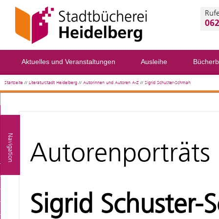
Rufe
062
Aktuelles und Veranstaltungen
Ausleihe
Bücherb
Startseite
//
Literaturstadt Heidelberg
//
Autorinnen und Autoren A-Z
//
Sigrid Schuster-Schmah
Navigation
Autorenporträts
Sigrid Schuster