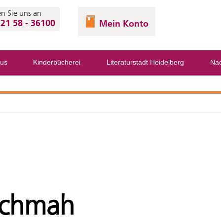
n Sie uns an
21 58 - 36100
Mein Konto
us
Kinderbücherei
Literaturstadt Heidelberg
Nac
-Schmah