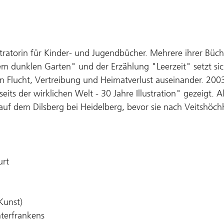
ustratorin für Kinder- und Jugendbücher. Mehrere ihrer Bü
 dunklen Garten" und der Erzählung "Leerzeit" setzt sich d
n Flucht, Vertreibung und Heimatverlust auseinander. 2003
eits der wirklichen Welt - 30 Jahre Illustration" gezeigt. 
e auf dem Dilsberg bei Heidelberg, bevor sie nach Veitshö
urt
Kunst)
terfrankens