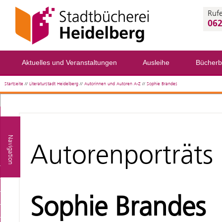
Rufe
062
Aktuelles und Veranstaltungen
Ausleihe
Bücherb
Startseite
//
Literaturstadt Heidelberg
//
Autorinnen und Autoren A-Z
//
Sophie Brandes
Navigation
Autorenporträts
Sophie Brandes