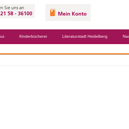
n Sie uns an
21 58 - 36100
Mein Konto
us
Kinderbücherei
Literaturstadt Heidelberg
Nac