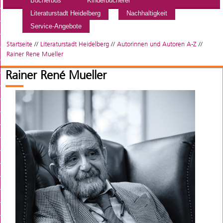
Bücherbus
Kinderbücherei
Literaturstadt Heidelberg
Nachhaltigkeit
Service-Angebote
Startseite
//
Literaturstadt Heidelberg
//
Autorinnen und Autoren A-Z
//
Rainer Rene Mueller
Rainer René Mueller